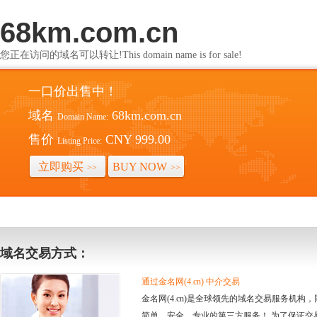
68km.com.cn
您正在访问的域名可以转让!This domain name is for sale!
一口价出售中！
域名
68km.com.cn
Domain Name:
售价
CNY 999.00
Listing Price:
立即购买
BUY NOW
>>
>>
域名交易方式：
通过金名网(4.cn) 中介交易
金名网(4.cn)是全球领先的域名交易服务机
简单、安全、专业的第三方服务！ 为了保证交