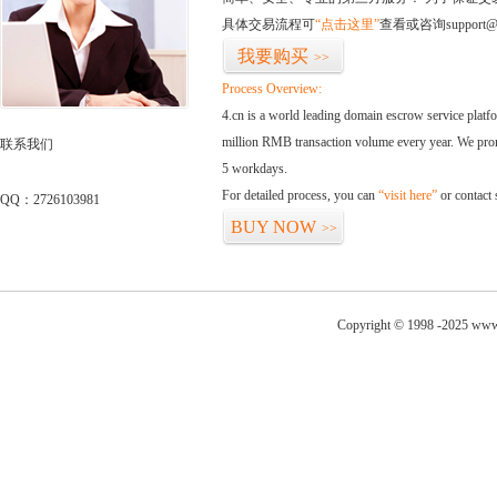
具体交易流程可
“点击这里”
查看或咨询support@
我要购买
>>
Process Overview:
4.cn is a world leading domain escrow service plat
million RMB transaction volume every year. We promi
联系我们
5 workdays.
For detailed process, you can
“visit here”
or contact
QQ：2726103981
BUY NOW
>>
Copyright © 1998 -2025 www